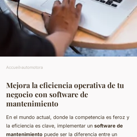
Accueil
›
automotora
AUTOMOTORA
Mejora la eficiencia operativa de tu
Mejora la eficiencia operativa
negocio con software de
de tu negocio con software de
mantenimiento
mantenimiento
En el mundo actual, donde la competencia es feroz y
Mathéo
•
24 diciembre 2024
•
8 min de lecture
la eficiencia es clave, implementar un
software de
mantenimiento
puede ser la diferencia entre un