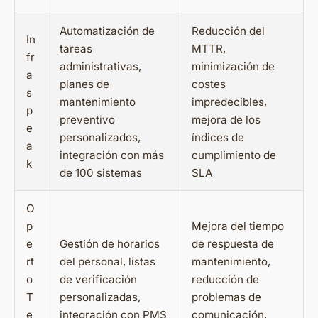
Automatización de
Reducción del
In
tareas
MTTR,
fr
administrativas,
minimización de
a
planes de
costes
s
mantenimiento
impredecibles,
p
preventivo
mejora de los
e
personalizados,
índices de
a
integración con más
cumplimiento de
k
de 100 sistemas
SLA
O
p
Mejora del tiempo
e
Gestión de horarios
de respuesta de
rt
del personal, listas
mantenimiento,
o
de verificación
reducción de
T
personalizadas,
problemas de
e
integración con PMS
comunicación,