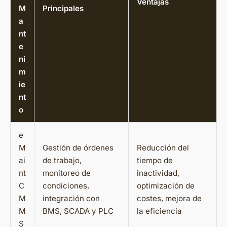
Ventajas
M
Principales
a
nt
e
ni
m
ie
nt
o
e
M
Gestión de órdenes
Reducción del
ai
de trabajo,
tiempo de
nt
monitoreo de
inactividad,
C
condiciones,
optimización de
M
integración con
costes, mejora de
M
BMS, SCADA y PLC
la eficiencia
S